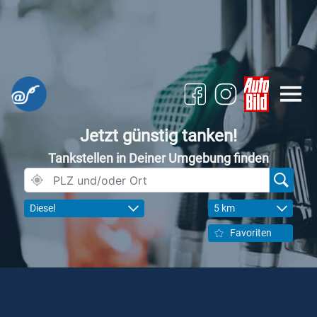
Jetzt günstig tanken!
Tankstellen in Deiner Umgebung finden
Diesel
5 km
Favoriten