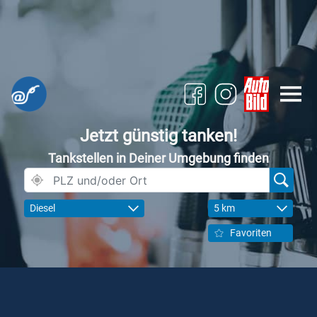
Jetzt günstig tanken!
Tankstellen in Deiner Umgebung finden
Diesel
5 km
Favoriten