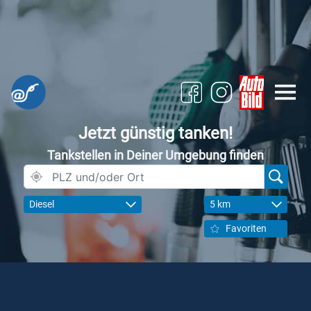
Jetzt günstig tanken!
Tankstellen in Deiner Umgebung finden
Diesel
5 km
Favoriten