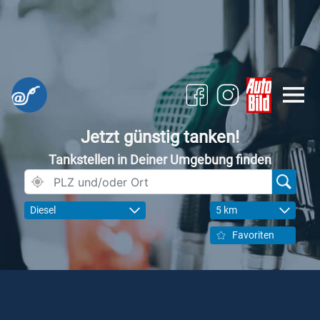
Jetzt günstig tanken!
Tankstellen in Deiner Umgebung finden
Diesel
5 km
Favoriten