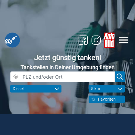
Jetzt günstig tanken!
Tankstellen in Deiner Umgebung finden
Diesel
5 km
Favoriten