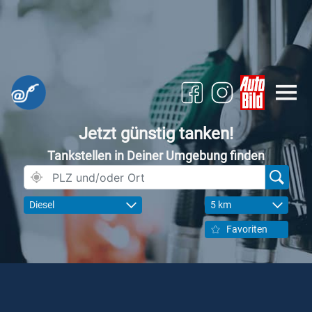
Jetzt günstig tanken!
Tankstellen in Deiner Umgebung finden
Diesel
5 km
Favoriten