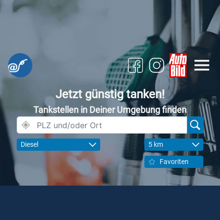
Jetzt günstig tanken!
Tankstellen in Deiner Umgebung finden
Diesel
5 km
Favoriten