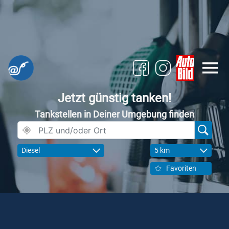
Jetzt günstig tanken!
Tankstellen in Deiner Umgebung finden
Diesel
5 km
Favoriten