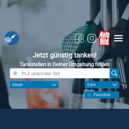
Jetzt günstig tanken!
Tankstellen in Deiner Umgebung finden
Diesel
5 km
Favoriten