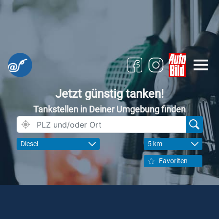
Jetzt günstig tanken!
Tankstellen in Deiner Umgebung finden
Diesel
5 km
Favoriten