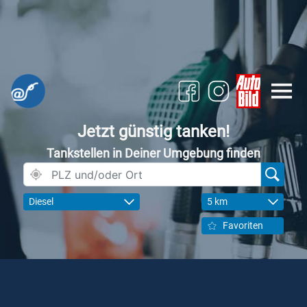
Jetzt günstig tanken!
Tankstellen in Deiner Umgebung finden
Diesel
5 km
Favoriten