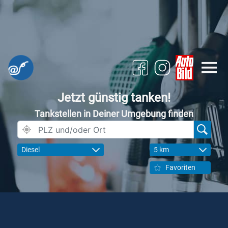
Jetzt günstig tanken!
Tankstellen in Deiner Umgebung finden
Diesel
5 km
Favoriten