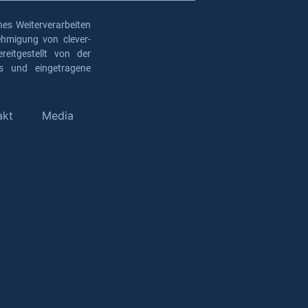
es Weiterverarbeiten
ehmigung von clever-
eitgestellt von der
os und eingetragene
akt
Media