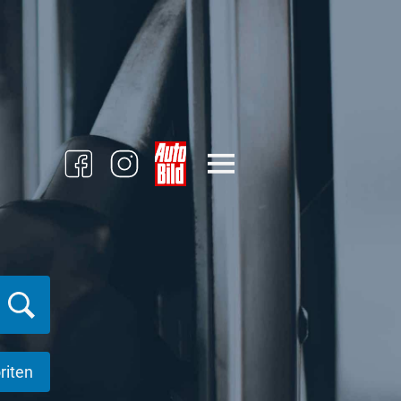
riten