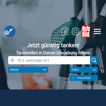
Jetzt günstig tanken!
Tankstellen in Deiner Umgebung finden
Diesel
5 km
Favoriten