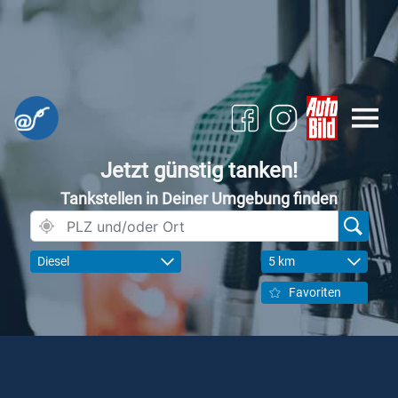
Jetzt günstig tanken!
Tankstellen in Deiner Umgebung finden
Diesel
5 km
Favoriten