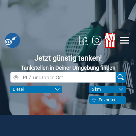
Jetzt günstig tanken!
Tankstellen in Deiner Umgebung finden
Diesel
5 km
Favoriten