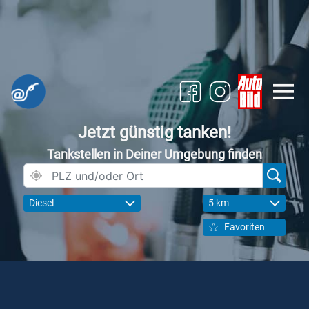
Jetzt günstig tanken!
Tankstellen in Deiner Umgebung finden
Diesel
5 km
Favoriten