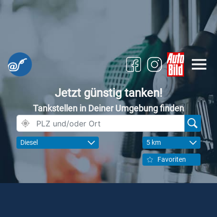
Jetzt günstig tanken!
Tankstellen in Deiner Umgebung finden
Diesel
5 km
Favoriten