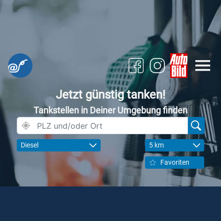
Jetzt günstig tanken!
Tankstellen in Deiner Umgebung finden
Diesel
5 km
Favoriten