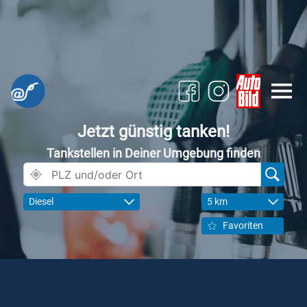
Jetzt günstig tanken!
Tankstellen in Deiner Umgebung finden
Diesel
5 km
Favoriten