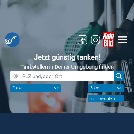
Jetzt günstig tanken!
Tankstellen in Deiner Umgebung finden
Diesel
5 km
Favoriten