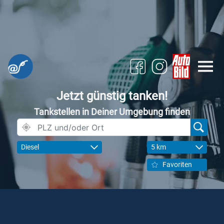
Jetzt günstig tanken!
Tankstellen in Deiner Umgebung finden
Diesel
5 km
Favoriten