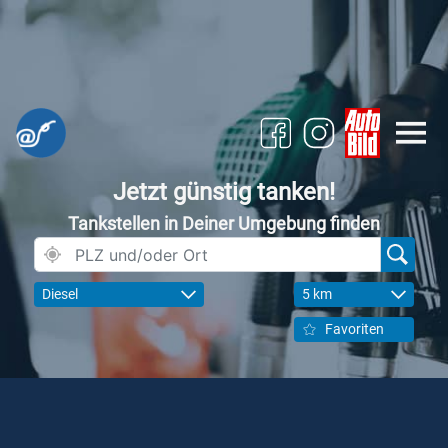
Jetzt günstig tanken!
Tankstellen in Deiner Umgebung finden
Diesel
5 km
Favoriten