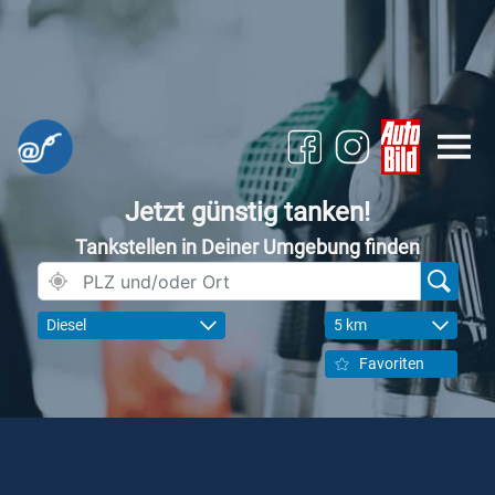
Jetzt günstig tanken!
Tankstellen in Deiner Umgebung finden
Diesel
5 km
Favoriten