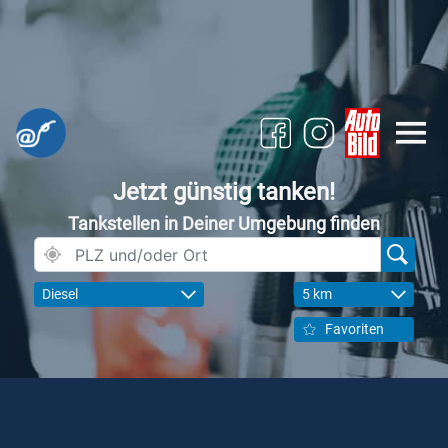
Jetzt günstig tanken!
Tankstellen in Deiner Umgebung finden
Diesel
5 km
Favoriten