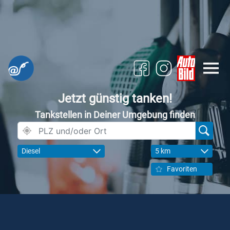
Jetzt günstig tanken!
Tankstellen in Deiner Umgebung finden
Diesel
5 km
Favoriten