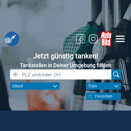
Jetzt günstig tanken!
Tankstellen in Deiner Umgebung finden
Diesel
5 km
Favoriten