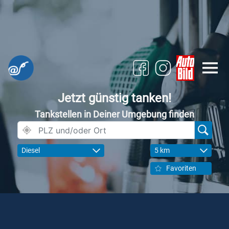
Jetzt günstig tanken!
Tankstellen in Deiner Umgebung finden
Diesel
5 km
Favoriten