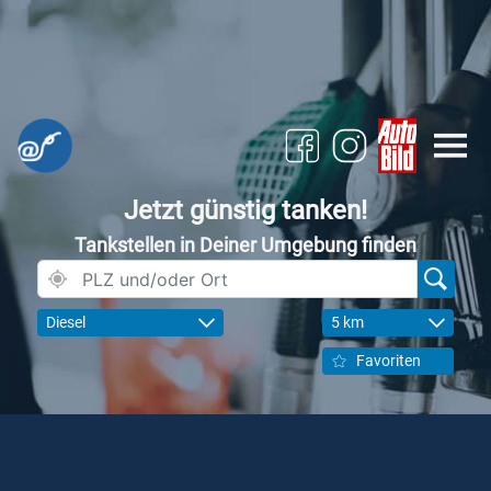
Jetzt günstig tanken!
Tankstellen in Deiner Umgebung finden
Diesel
5 km
Favoriten