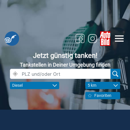
Jetzt günstig tanken!
Tankstellen in Deiner Umgebung finden
Diesel
5 km
Favoriten