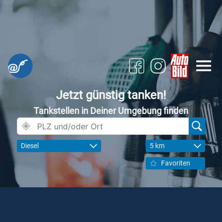
Jetzt günstig tanken!
Tankstellen in Deiner Umgebung finden
Diesel
5 km
Favoriten