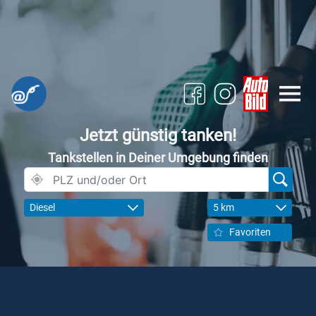
Jetzt günstig tanken!
Tankstellen in Deiner Umgebung finden
Diesel
5 km
Favoriten