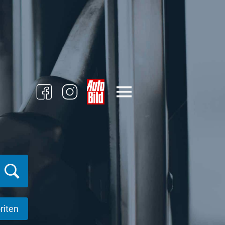
riten