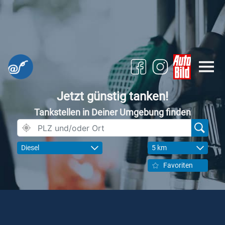
Jetzt günstig tanken!
Tankstellen in Deiner Umgebung finden
Diesel
5 km
Favoriten