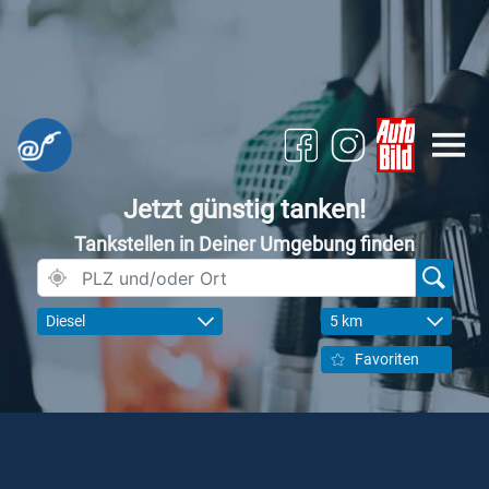
Jetzt günstig tanken!
Tankstellen in Deiner Umgebung finden
Diesel
5 km
Favoriten