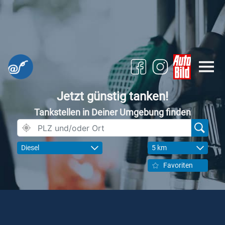
Jetzt günstig tanken!
Tankstellen in Deiner Umgebung finden
Diesel
5 km
Favoriten