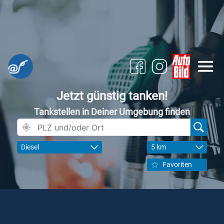
Jetzt günstig tanken!
Tankstellen in Deiner Umgebung finden
Diesel
5 km
Favoriten