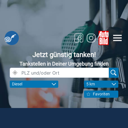
Jetzt günstig tanken!
Tankstellen in Deiner Umgebung finden
Diesel
5 km
Favoriten