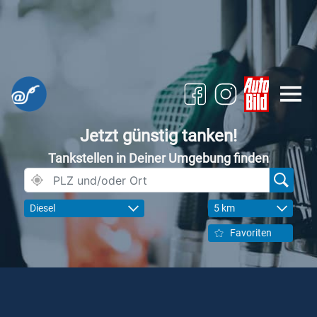
Jetzt günstig tanken!
Tankstellen in Deiner Umgebung finden
Diesel
5 km
Favoriten