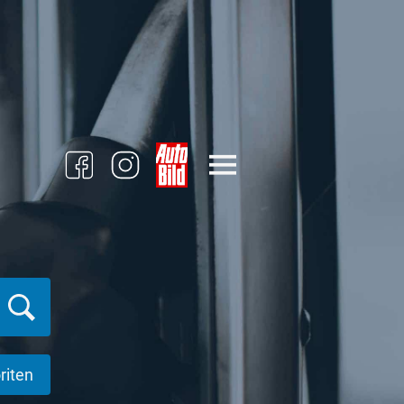
riten