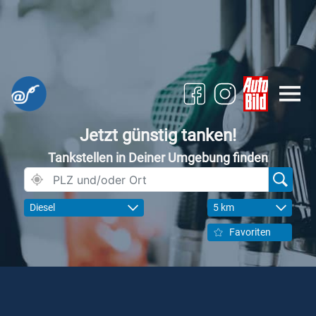
Jetzt günstig tanken!
Tankstellen in Deiner Umgebung finden
Diesel
5 km
Favoriten