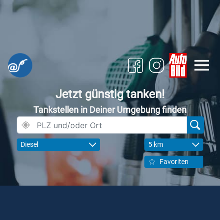
Jetzt günstig tanken!
Tankstellen in Deiner Umgebung finden
Diesel
5 km
Favoriten