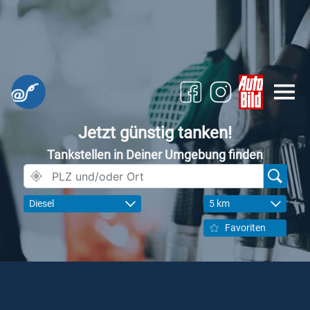
Jetzt günstig tanken!
Tankstellen in Deiner Umgebung finden
Diesel
5 km
Favoriten