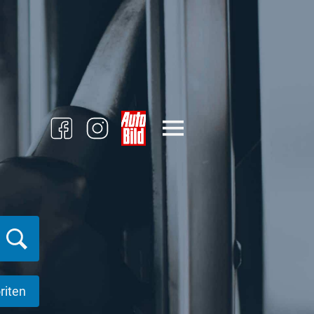
riten