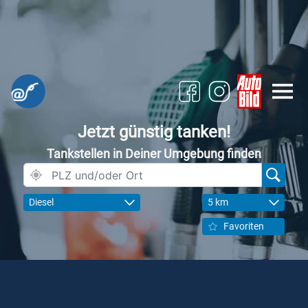
Jetzt günstig tanken!
Tankstellen in Deiner Umgebung finden
Diesel
5 km
Favoriten