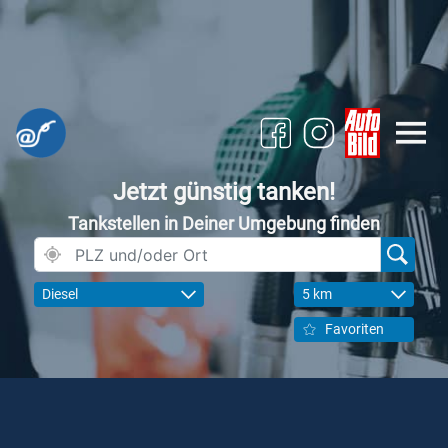
Jetzt günstig tanken!
Tankstellen in Deiner Umgebung finden
Diesel
5 km
Favoriten