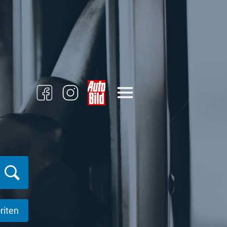
riten