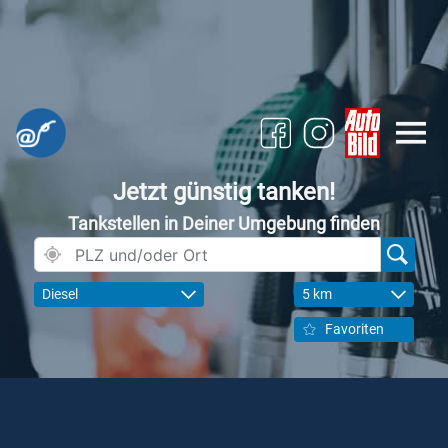
Jetzt günstig tanken!
Tankstellen in Deiner Umgebung finden
Diesel
5 km
Favoriten