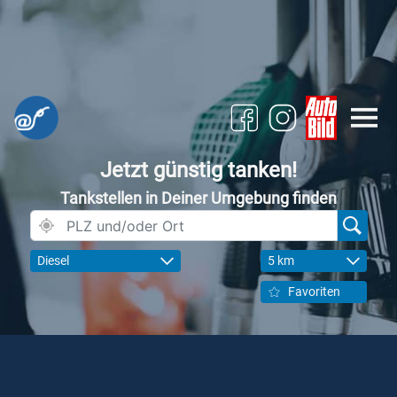
Jetzt günstig tanken!
Tankstellen in Deiner Umgebung finden
Diesel
5 km
Favoriten