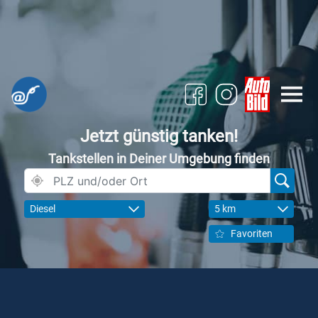
Jetzt günstig tanken!
Tankstellen in Deiner Umgebung finden
Diesel
5 km
Favoriten